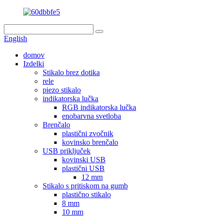
English
domov
Izdelki
Stikalo brez dotika
rele
piezo stikalo
indikatorska lučka
RGB indikatorska lučka
enobarvna svetloba
Brenčalo
plastični zvočnik
kovinsko brenčalo
USB priključek
kovinski USB
plastični USB
12 mm
Stikalo s pritiskom na gumb
plastično stikalo
8 mm
10 mm