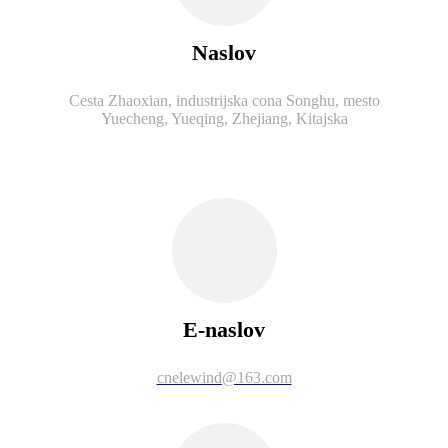
Naslov
Cesta Zhaoxian, industrijska cona Songhu, mesto
Yuecheng, Yueqing, Zhejiang, Kitajska
E-naslov
cnelewind@163.com