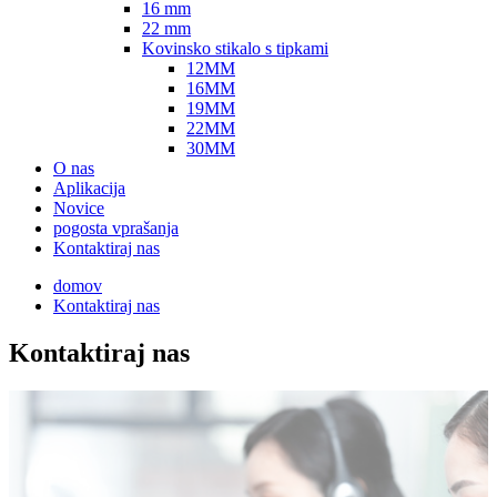
16 mm
22 mm
Kovinsko stikalo s tipkami
12MM
16MM
19MM
22MM
30MM
O nas
Aplikacija
Novice
pogosta vprašanja
Kontaktiraj nas
domov
Kontaktiraj nas
Kontaktiraj nas