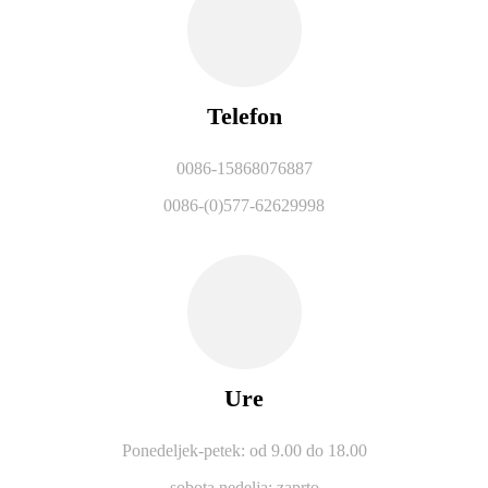
Telefon
0086-15868076887
0086-(0)577-62629998
Ure
Ponedeljek-petek: od 9.00 do 18.00
sobota,
nedelja: zaprto