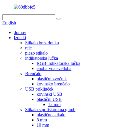
English
domov
Izdelki
Stikalo brez dotika
rele
piezo stikalo
indikatorska lučka
RGB indikatorska lučka
enobarvna svetloba
Brenčalo
plastični zvočnik
kovinsko brenčalo
USB priključek
kovinski USB
plastični USB
12 mm
Stikalo s pritiskom na gumb
plastično stikalo
8 mm
10 mm