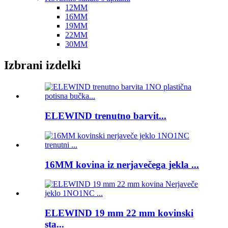
12MM
16MM
19MM
22MM
30MM
Izbrani izdelki
ELEWIND trenutno barvit...
16MM kovina iz nerjavečega jekla ...
ELEWIND 19 mm 22 mm kovinski
sta...