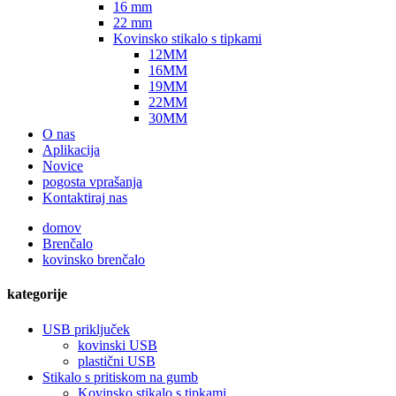
16 mm
22 mm
Kovinsko stikalo s tipkami
12MM
16MM
19MM
22MM
30MM
O nas
Aplikacija
Novice
pogosta vprašanja
Kontaktiraj nas
domov
Brenčalo
kovinsko brenčalo
kategorije
USB priključek
kovinski USB
plastični USB
Stikalo s pritiskom na gumb
Kovinsko stikalo s tipkami