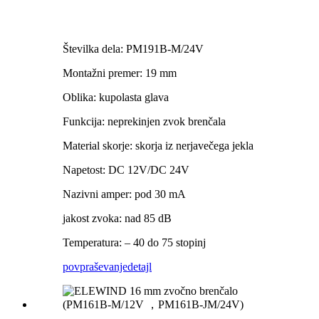
Številka dela: PM191B-M/24V
Montažni premer: 19 mm
Oblika: kupolasta glava
Funkcija: neprekinjen zvok brenčala
Material skorje: skorja iz nerjavečega jekla
Napetost: DC 12V/DC 24V
Nazivni amper: pod 30 mA
jakost zvoka: nad 85 dB
Temperatura: – 40 do 75 stopinj
povpraševanje
detajl