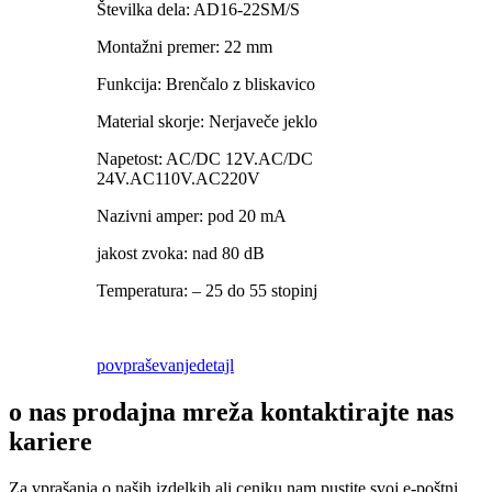
Številka dela: AD16-22SM/S
Montažni premer: 22 mm
Funkcija: Brenčalo z bliskavico
Material skorje: Nerjaveče jeklo
Napetost: AC/DC 12V.AC/DC
24V.AC110V.AC220V
Nazivni amper: pod 20 mA
jakost zvoka: nad 80 dB
Temperatura: – 25 do 55 stopinj
povpraševanje
detajl
o nas prodajna mreža kontaktirajte nas
kariere
Za vprašanja o naših izdelkih ali ceniku nam pustite svoj e-poštni