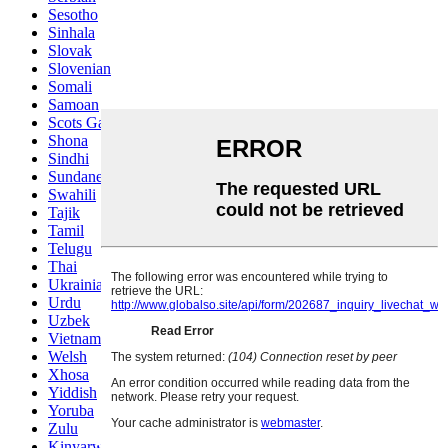
Sesotho
Sinhala
Slovak
Slovenian
Somali
Samoan
Scots Gaelic
Shona
Sindhi
Sundanese
Swahili
Tajik
Tamil
Telugu
Thai
Ukrainian
Urdu
Uzbek
Vietnamese
Welsh
Xhosa
Yiddish
Yoruba
Zulu
Kinyarwanda