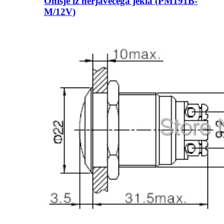
Ohišje iz nerjavečega jekla (PM191B-
M/12V)