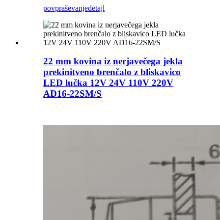
povpraševanje
detajl
22 mm kovina iz nerjavečega jekla
prekinitveno brenčalo z bliskavico
LED lučka 12V 24V 110V 220V
AD16-22SM/S