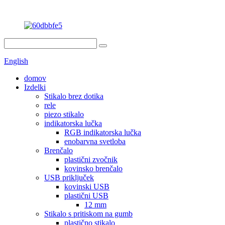
English
domov
Izdelki
Stikalo brez dotika
rele
piezo stikalo
indikatorska lučka
RGB indikatorska lučka
enobarvna svetloba
Brenčalo
plastični zvočnik
kovinsko brenčalo
USB priključek
kovinski USB
plastični USB
12 mm
Stikalo s pritiskom na gumb
plastično stikalo