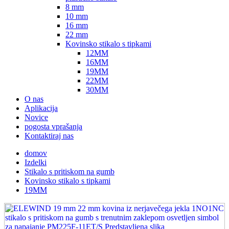
8 mm
10 mm
16 mm
22 mm
Kovinsko stikalo s tipkami
12MM
16MM
19MM
22MM
30MM
O nas
Aplikacija
Novice
pogosta vprašanja
Kontaktiraj nas
domov
Izdelki
Stikalo s pritiskom na gumb
Kovinsko stikalo s tipkami
19MM