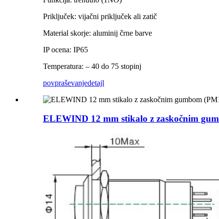
Priključek: vijačni priključek ali zatič
Material skorje: aluminij črne barve
IP ocena: IP65
Temperatura: – 40 do 75 stopinj
povpraševanje
detajl
ELEWIND 12 mm stikalo z zaskočnim gu