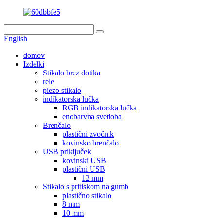
English
domov
Izdelki
Stikalo brez dotika
rele
piezo stikalo
indikatorska lučka
RGB indikatorska lučka
enobarvna svetloba
Brenčalo
plastični zvočnik
kovinsko brenčalo
USB priključek
kovinski USB
plastični USB
12 mm
Stikalo s pritiskom na gumb
plastično stikalo
8 mm
10 mm