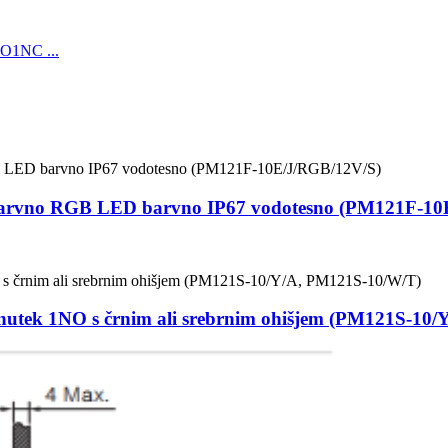
3-barvno RGB LED barvno IP67 vodotesno (PM121F-1
utek 1NO s črnim ali srebrnim ohišjem (PM121S-10