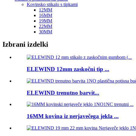
Kovinsko stikalo s tipkami
12MM
16MM
19MM
22MM
30MM
Izbrani izdelki
ELEWIND 12mm zaskočni tip ...
ELEWIND trenutno barvit...
16MM kovina iz nerjavečega jekla ...