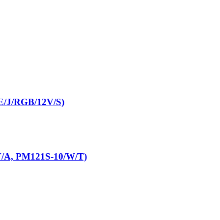
0E/J/RGB/12V/S)
/Y/A, PM121S-10/W/T)