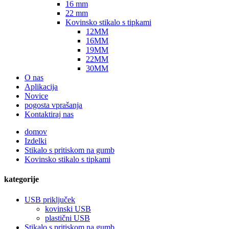
16 mm
22 mm
Kovinsko stikalo s tipkami
12MM
16MM
19MM
22MM
30MM
O nas
Aplikacija
Novice
pogosta vprašanja
Kontaktiraj nas
domov
Izdelki
Stikalo s pritiskom na gumb
Kovinsko stikalo s tipkami
kategorije
USB priključek
kovinski USB
plastični USB
Stikalo s pritiskom na gumb