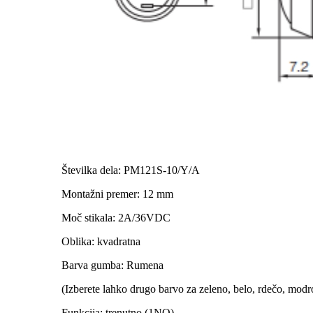
Številka dela: PM121S-10/Y/A
Montažni premer: 12 mm
Moč stikala: 2A/36VDC
Oblika: kvadratna
Barva gumba: Rumena
(Izberete lahko drugo barvo za zeleno, belo, rdečo, modr
Funkcija: trenutno (1NO)