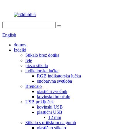
English
domov
Izdelki
Stikalo brez dotika
rele
piezo stikalo
indikatorska lučka
RGB indikatorska lučka
enobarvna svetloba
Brenčalo
plastični zvočnik
kovinsko brenčalo
USB priključek
kovinski USB
plastični USB
12 mm
Stikalo s pritiskom na gumb
plastično stikalo