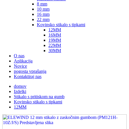
8 mm
10 mm
16 mm
22 mm
Kovinsko stikalo s tipkami
12MM
16MM
19MM
22MM
30MM
O nas
Aplikacija
Novice
pogosta vprašanja
Kontaktiraj nas
domov
Izdelki
Stikalo s pritiskom na gumb
Kovinsko stikalo s tipkami
12MM