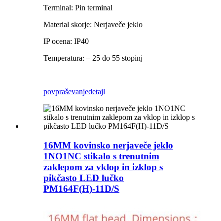
Terminal: Pin terminal
Material skorje: Nerjaveče jeklo
IP ocena: IP40
Temperatura: – 25 do 55 stopinj
povpraševanje
detajl
16MM kovinsko nerjaveče jeklo
1NO1NC stikalo s trenutnim
zaklepom za vklop in izklop s
pikčasto LED lučko
PM164F(H)-11D/S