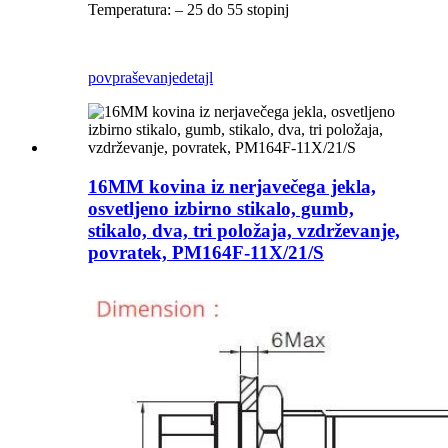
Temperatura: – 25 do 55 stopinj
povpraševanje
detajl
16MM kovina iz nerjavečega jekla,
osvetljeno izbirno stikalo, gumb,
stikalo, dva, tri položaja, vzdrževanje,
povratek, PM164F-11X/21/S