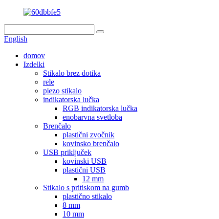
English
domov
Izdelki
Stikalo brez dotika
rele
piezo stikalo
indikatorska lučka
RGB indikatorska lučka
enobarvna svetloba
Brenčalo
plastični zvočnik
kovinsko brenčalo
USB priključek
kovinski USB
plastični USB
12 mm
Stikalo s pritiskom na gumb
plastično stikalo
8 mm
10 mm