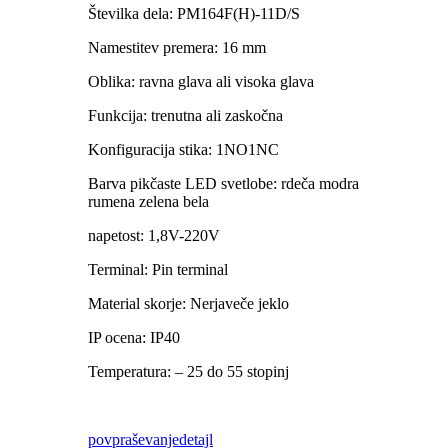
Številka dela: PM164F(H)-11D/S
Namestitev premera: 16 mm
Oblika: ravna glava ali visoka glava
Funkcija: trenutna ali zaskočna
Konfiguracija stika: 1NO1NC
Barva pikčaste LED svetlobe: rdeča modra
rumena zelena bela
napetost: 1,8V-220V
Terminal: Pin terminal
Material skorje: Nerjaveče jeklo
IP ocena: IP40
Temperatura: – 25 do 55 stopinj
povpraševanje
detajl