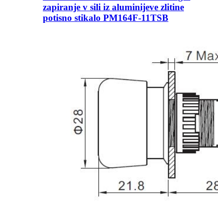
zapiranje v sili iz aluminijeve zlitine
potisno stikalo PM164F-11TSB