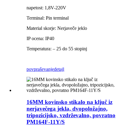
napetost: 1,8V-220V
Terminal: Pin terminal
Material skorje: Nerjaveče jeklo
IP ocena: IP40
Temperatura: – 25 do 55 stopinj
povpraševanje
detajl
16MM kovinsko stikalo na ključ iz
nerjavečega jekla, dvopoložajno,
tripozicijsko, vzdrževalno, povratno
PM164F-11Y/S