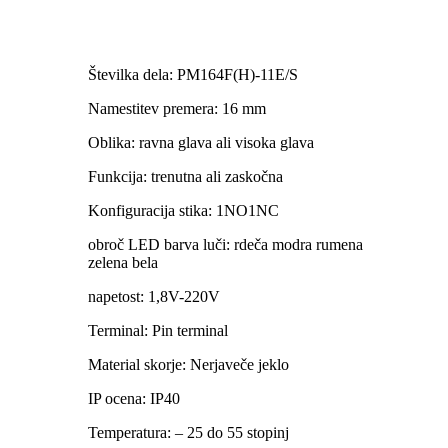
Številka dela: PM164F(H)-11E/S
Namestitev premera: 16 mm
Oblika: ravna glava ali visoka glava
Funkcija: trenutna ali zaskočna
Konfiguracija stika: 1NO1NC
obroč LED barva luči: rdeča modra rumena
zelena bela
napetost: 1,8V-220V
Terminal: Pin terminal
Material skorje: Nerjaveče jeklo
IP ocena: IP40
Temperatura: – 25 do 55 stopinj