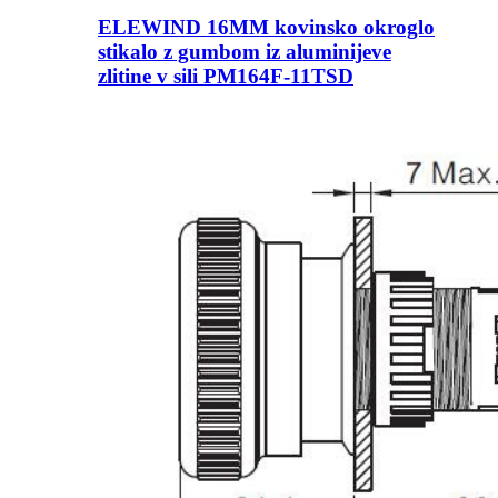
ELEWIND 16MM kovinsko okroglo
stikalo z gumbom iz aluminijeve
zlitine v sili PM164F-11TSD