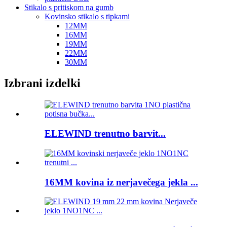
Stikalo s pritiskom na gumb
Kovinsko stikalo s tipkami
12MM
16MM
19MM
22MM
30MM
Izbrani izdelki
ELEWIND trenutno barvit...
16MM kovina iz nerjavečega jekla ...