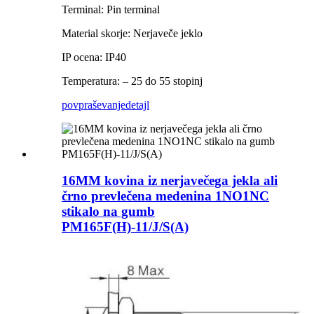
Terminal: Pin terminal
Material skorje: Nerjaveče jeklo
IP ocena: IP40
Temperatura: – 25 do 55 stopinj
povpraševanje
detajl
16MM kovina iz nerjavečega jekla ali
črno prevlečena medenina 1NO1NC
stikalo na gumb
PM165F(H)-11/J/S(A)