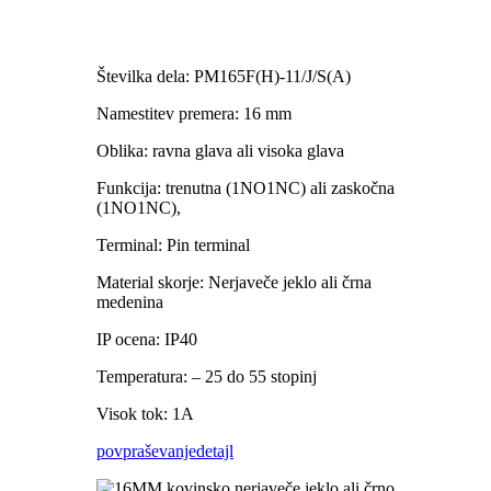
Številka dela: PM165F(H)-11/J/S(A)
Namestitev premera: 16 mm
Oblika: ravna glava ali visoka glava
Funkcija: trenutna (1NO1NC) ali zaskočna
(1NO1NC),
Terminal: Pin terminal
Material skorje: Nerjaveče jeklo ali črna
medenina
IP ocena: IP40
Temperatura: – 25 do 55 stopinj
Visok tok: 1A
povpraševanje
detajl