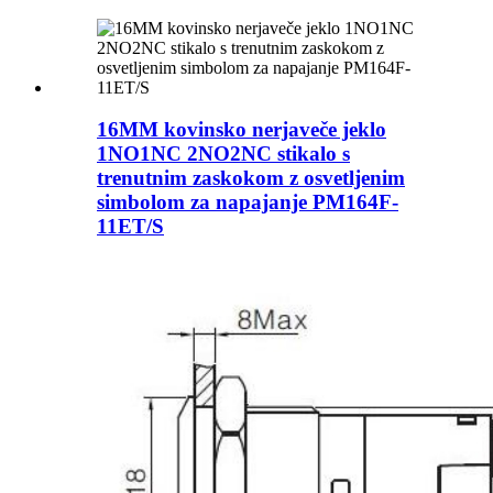
16MM kovinsko nerjaveče jeklo
1NO1NC 2NO2NC stikalo s
trenutnim zaskokom z osvetljenim
simbolom za napajanje PM164F-
11ET/S