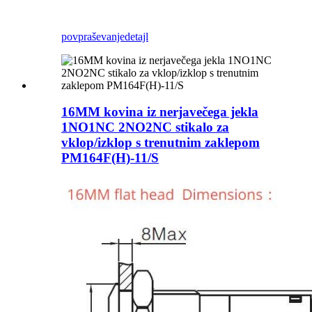
povpraševanje
detajl
16MM kovina iz nerjavečega jekla
1NO1NC 2NO2NC stikalo za
vklop/izklop s trenutnim zaklepom
PM164F(H)-11/S