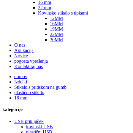
16 mm
22 mm
Kovinsko stikalo s tipkami
12MM
16MM
19MM
22MM
30MM
O nas
Aplikacija
Novice
pogosta vprašanja
Kontaktiraj nas
domov
Izdelki
Stikalo s pritiskom na gumb
plastično stikalo
16 mm
kategorije
USB priključek
kovinski USB
plastični USB