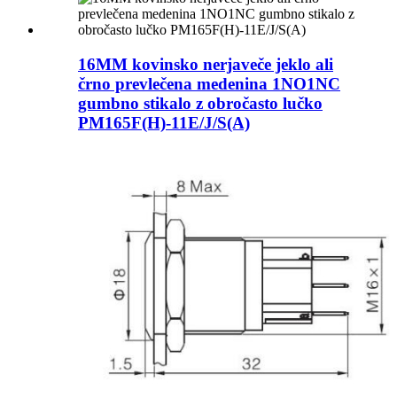
16MM kovinsko nerjaveče jeklo ali
črno prevlečena medenina 1NO1NC
gumbno stikalo z obročasto lučko
PM165F(H)-11E/J/S(A)