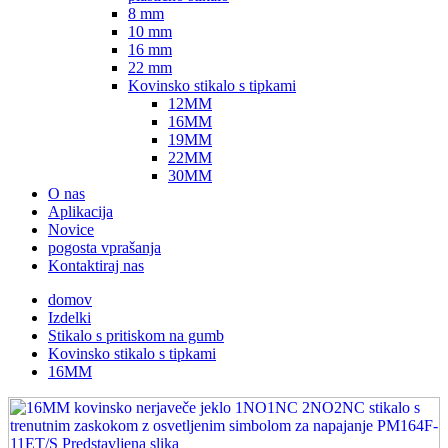
8 mm
10 mm
16 mm
22 mm
Kovinsko stikalo s tipkami
12MM
16MM
19MM
22MM
30MM
O nas
Aplikacija
Novice
pogosta vprašanja
Kontaktiraj nas
domov
Izdelki
Stikalo s pritiskom na gumb
Kovinsko stikalo s tipkami
16MM