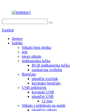
English
domov
Izdelki
Stikalo brez dotika
rele
piezo stikalo
indikatorska lučka
RGB indikatorska lučka
enobarvna svetloba
Brenčalo
plastični zvočnik
kovinsko brenčalo
USB priključek
kovinski USB
plastični USB
12 mm
Stikalo s pritiskom na gumb
plastično stikalo