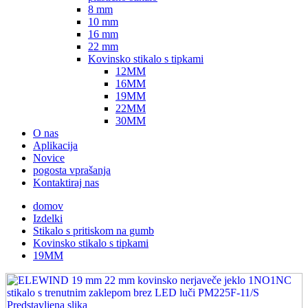
8 mm
10 mm
16 mm
22 mm
Kovinsko stikalo s tipkami
12MM
16MM
19MM
22MM
30MM
O nas
Aplikacija
Novice
pogosta vprašanja
Kontaktiraj nas
domov
Izdelki
Stikalo s pritiskom na gumb
Kovinsko stikalo s tipkami
19MM