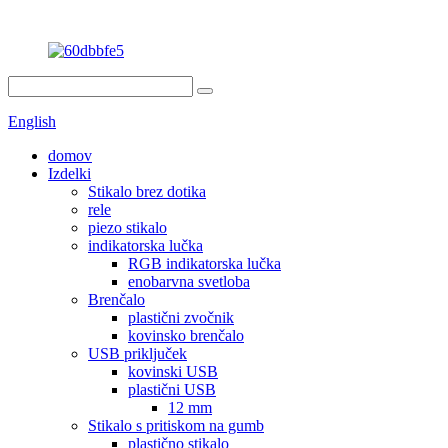
English
domov
Izdelki
Stikalo brez dotika
rele
piezo stikalo
indikatorska lučka
RGB indikatorska lučka
enobarvna svetloba
Brenčalo
plastični zvočnik
kovinsko brenčalo
USB priključek
kovinski USB
plastični USB
12 mm
Stikalo s pritiskom na gumb
plastično stikalo