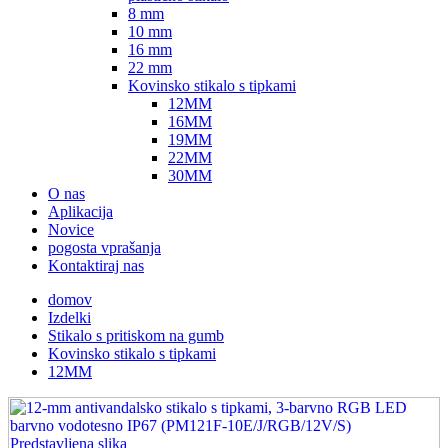
8 mm
10 mm
16 mm
22 mm
Kovinsko stikalo s tipkami
12MM
16MM
19MM
22MM
30MM
O nas
Aplikacija
Novice
pogosta vprašanja
Kontaktiraj nas
domov
Izdelki
Stikalo s pritiskom na gumb
Kovinsko stikalo s tipkami
12MM