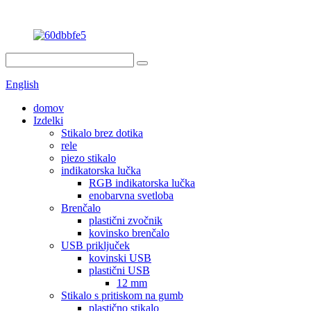
English
domov
Izdelki
Stikalo brez dotika
rele
piezo stikalo
indikatorska lučka
RGB indikatorska lučka
enobarvna svetloba
Brenčalo
plastični zvočnik
kovinsko brenčalo
USB priključek
kovinski USB
plastični USB
12 mm
Stikalo s pritiskom na gumb
plastično stikalo