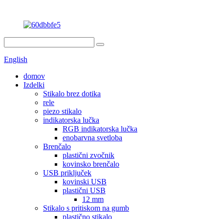
English
domov
Izdelki
Stikalo brez dotika
rele
piezo stikalo
indikatorska lučka
RGB indikatorska lučka
enobarvna svetloba
Brenčalo
plastični zvočnik
kovinsko brenčalo
USB priključek
kovinski USB
plastični USB
12 mm
Stikalo s pritiskom na gumb
plastično stikalo