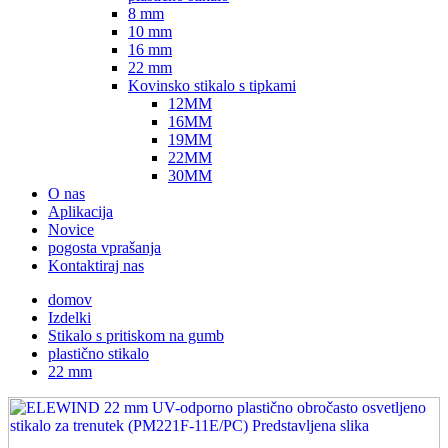
8 mm
10 mm
16 mm
22 mm
Kovinsko stikalo s tipkami
12MM
16MM
19MM
22MM
30MM
O nas
Aplikacija
Novice
pogosta vprašanja
Kontaktiraj nas
domov
Izdelki
Stikalo s pritiskom na gumb
plastično stikalo
22 mm