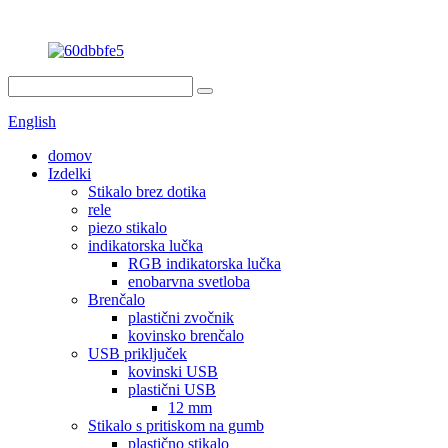
English
domov
Izdelki
Stikalo brez dotika
rele
piezo stikalo
indikatorska lučka
RGB indikatorska lučka
enobarvna svetloba
Brenčalo
plastični zvočnik
kovinsko brenčalo
USB priključek
kovinski USB
plastični USB
12 mm
Stikalo s pritiskom na gumb
plastično stikalo